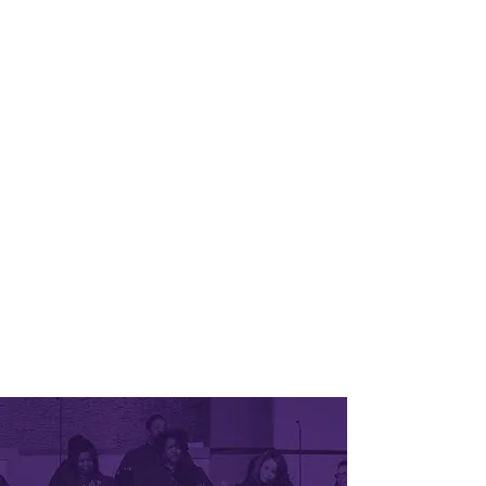
eiusmod tempor incididunt ut labore
et dolore magna aliqua. Ut enim ad
minim veniam, quis nostrud
exercitation ullamco laboris nisi ut
aliquip ex ea commodo consequat.
Duis aute irure dolor in reprehenderit
in voluptate velit esse cillum dolore eu
fugiat nulla.