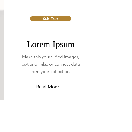
Sub-Text
Lorem Ipsum
Make this yours. Add images,
text and links, or connect data
from your collection.
Read More
Type Paragraph Header Here
Lorem ipsum dolor sit amet,
consectetur adipiscing elit, sed do